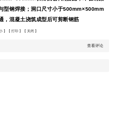
与型钢焊接；洞口尺寸小于
500mm×500mm
通，混凝土浇筑成型后可剪断钢筋
小
】【
打印
】【
关闭
】
查看评论