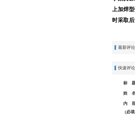
上加焊型
时采取后
最新评论
快速评论
标 题
姓 名
内 容
(必填