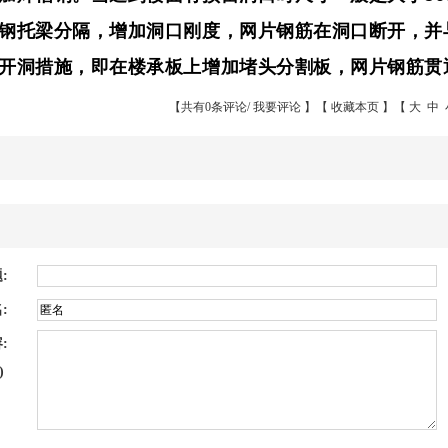
钢托梁分隔，增加洞口刚度，网片钢筋在洞口断开，并
开洞措施，即在楼承板上增加堵头分割板，网片钢筋贯
【共有0条评论/
我要评论
】【
收藏本页
】【
大
中
:
:
:
)