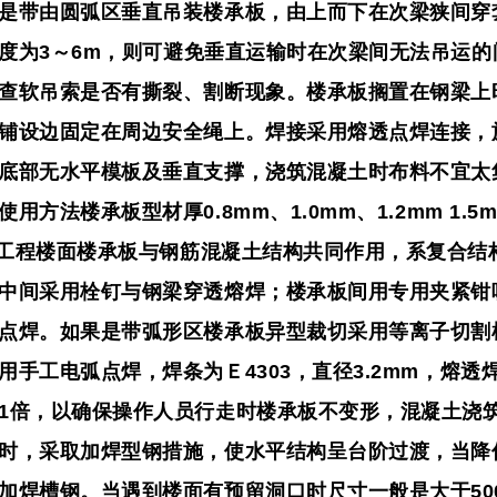
是带由圆弧区垂直吊装楼承板，由上而下在次梁狭间穿
度为
3
～
6m
，则可避免垂直运输时在次梁间无法吊运的
查软吊索是否有撕裂、割断现象。楼承板搁置在钢梁上
铺设边固定在周边安全绳上。
焊接采用熔透点焊连接，
底部无水平模板及垂直支撑，浇筑混凝土时布料不宜太
使用方法
楼承板型材厚
0.8mm
、
1.0mm
、
1.2mm
1.5
工程楼面楼承板与钢筋混凝土结构共同作用，系复合结
中间采用栓钉与钢梁穿透熔焊；楼承板间用专用夹紧钳
点焊。如果是带弧形区楼承板异型裁切采用等离子切割
用手工电弧点焊，焊条为Ｅ
4303
，直径
3.2mm
，熔透
1
倍，以确保操作人员行走时楼承板不变形，混凝土浇
时，采取加焊型钢措施，使水平结构呈台阶过渡，当降
加焊槽钢。当遇到楼面有预留洞口时
尺寸一般是大于
5