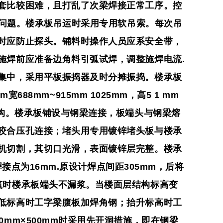
套比较困难，且打乱了次梁焊接正常工序。控
问题。
楼承板吊运时采用专用软吊索。每次吊
时应防止探头。铺料时操作人员应系安全带，
施焊前应准备边角料引弧试焊，调整施焊电流
.
集中，采用平板振捣器及时分摊振捣。
楼承板
mm
宽
688mm~915mm
1025mm
，高
5 1 mm
构。楼承板铺设与钢梁连接，板端头与钢梁熔
咬合压孔连接；堵头用专用镀锌堵头板与楼承
机切割，其切口光滑，表面镀锌层完整。楼承
焊接点为
16mm.
原设计焊点间距
305mm
，后将
筑时楼承板端头不漏浆。当楼面层结构标高变
低标高时工字梁腹板加焊角钢；抬升标高时工
00mm×500mm
时采用先开洞措施，即在钢梁