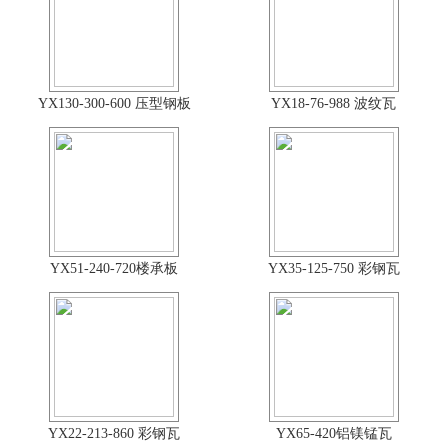
YX130-300-600 压型钢板
YX18-76-988 波纹瓦
YX51-240-720楼承板
YX35-125-750 彩钢瓦
YX22-213-860 彩钢瓦
YX65-420铝镁锰瓦