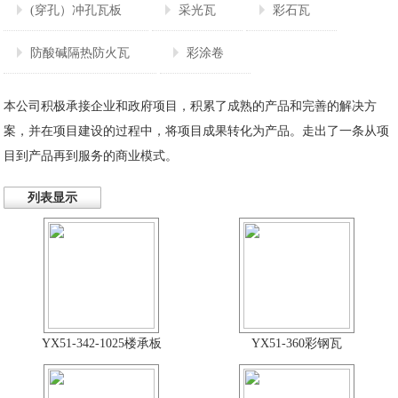
(穿孔）冲孔瓦板
采光瓦
彩石瓦
防酸碱隔热防火瓦
彩涂卷
本公司积极承接企业和政府项目，积累了成熟的产品和完善的解决方
案，并在项目建设的过程中，将项目成果转化为产品。走出了一条从项
目到产品再到服务的商业模式。
列表显示
橱窗显示
YX51-342-1025楼承板
YX51-360彩钢瓦