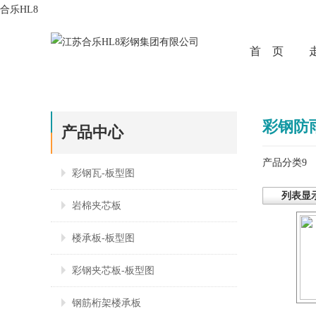
合乐HL8
首 页
彩钢防
产品中心
产品分类9
彩钢瓦-板型图
列表显
岩棉夹芯板
楼承板-板型图
彩钢夹芯板-板型图
钢筋桁架楼承板