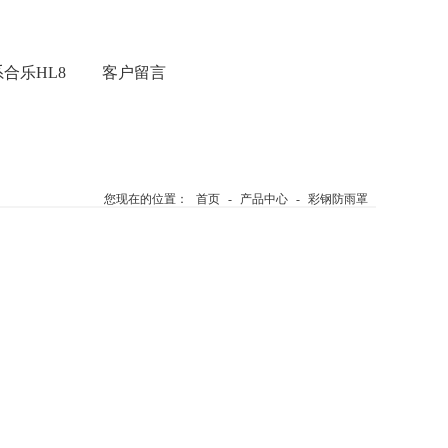
合乐HL8
客户留言
您现在的位置：
首页
-
产品中心
-
彩钢防雨罩