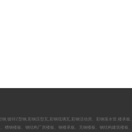
C型钢,镀锌Z型钢,彩钢压型瓦,彩钢琉璃瓦,彩钢活动房、彩钢落水管,楼
板、槽钢楼板、钢结构厂房楼板、钢楼承板、无钢楼板、钢结构建筑楼板