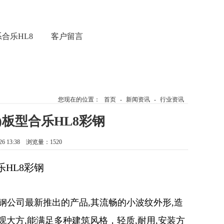
合乐HL8
客户留言
您现在的位置：
首页
-
新闻资讯
-
行业资讯
水波纹)板型合乐HL8彩钢
 13:38 浏览量：1520
乐HL8彩钢
彩钢公司
最新推出的产品
,
其流畅的小波纹外形
,
造
观大方
,
能满足多种建筑风格
，
轻质
,
耐用
,
安装方