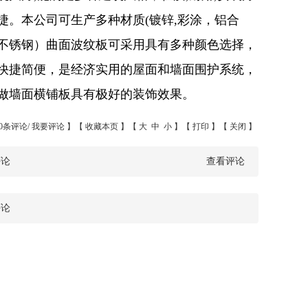
捷。本公司可生产多种材质
(
镀锌
,
彩
涂，铝合
不锈钢）
曲面波纹板可采用具有多种颜色选择
，
快捷简便
，是
经济实用的屋面和墙面围护系统
，
做墙面横铺板具有极好的装饰效果。
0条评论/
我要评论
】【
收藏本页
】【
大
中
小
】【
打印
】【
关闭
】
评论
查看评论
评论