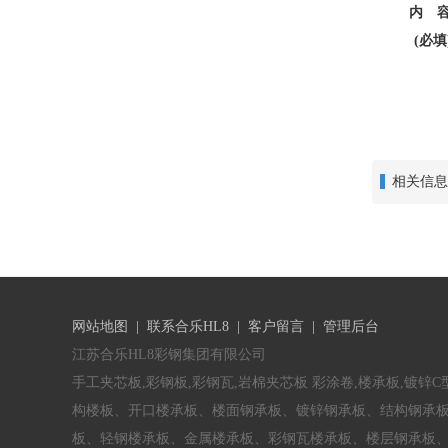
内 容
(必填
相关信息
网站地图
|
联系合乐HL8
|
客户留言
|
管理后台
江苏合乐HL8彩钢集团有限公司
手工夹芯板,彩钢板,彩钢瓦,岩棉夹芯板 彩涂卷,楼承板,镀锌
构楼板、开口楼承板、楼面钢承板、镀锌钢承板、结构钢承
板、轻钢楼承板、金属楼承板、彩钢瓦楼承板、楼层钢承板